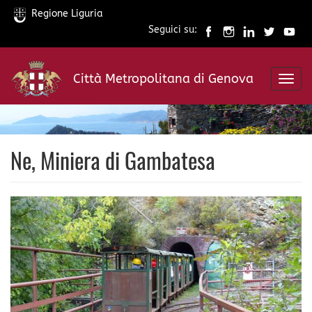
Regione Liguria
Seguici su:
Salta
al
Città Metropolitana di Genova
contenuto
Toggl
principale
navig
Ne, Miniera di Gambatesa