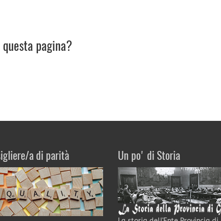
u questa pagina?
igliere/a di parità
Un po' di Storia
La storia dell'Ente Provincia di