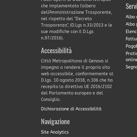
Serv
che implementato l'albero
dell'Amministrazione Trasparente,
Albo 
nel rispetto del "Decreto
Albo 
Trasparenza", (D.Lgs n.33/2013 e le
Elenc
sue modifiche con il D.Lgs
n.97/2016).
Fattu
PagoP
Accessibilità
Prati
onlin
Città Metropolitana di Genova si
Segna
impegna a rendere il proprio sito
web accessibile, conformemente al
D.lgs. 10 agosto 2018, n.106 che ha
recepito la direttiva UE 2016/2102
del Parlamento europeo e del
Consiglio.
Dichiarazione di Accessibilità
Navigazione
Site Analytics