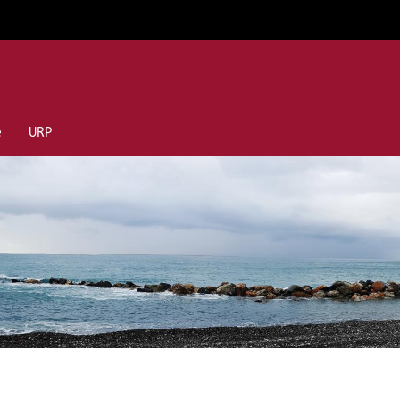
e
URP