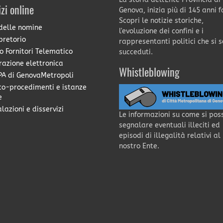
izi online
Genova, inizia più di 145 anni f
Scopri le notizie storiche,
delle nomine
l'evoluzione dei confini e i
pretorio
rappresentanti politici che si 
o Fornitori Telematico
succeduti.
razione elettronica
Whistleblowing
A di GenovaMetropoli
co-procedimenti e istanze
e
lazioni e disservizi
Le informazioni su come si pos
segnalare eventuali illeciti ed
episodi di illegalità relativi al
nostro Ente.