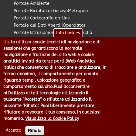
Portale Ambiente
Portale Biciplan di GenovaMetropoli
Portale Cartografia on-line
Portale dei Dati Aperti (Opendata)
Portale Istruzione e Diritto allo Studio
Info Cookies
Portale Marketing Territoriale
Il sito utilizza cookie tecnici (di navigazione e di
Portale Piano Strategico Metropolitano
sessione) che garantiscono la normale
Portale PUMS di GenovaMetropoli
navigazione e fruizione del sito web e cookie
analitici inviati da terze parti (Web Analytics
Portale Stazione Unica Appaltante
Italia) che consentono di tracciare e analizzare, in
Pratico: procedimenti e istanze online
forma anonima, il comportamento per quanto
riguarda tempi, ubicazione geografica e
comportamento sul sito.Puoi acconsentire
Città Metropolitana di Genova - Piazzale Mazzini 2 -16122 -
all’utilizzo di tali tecnologie utilizzando il
Genova | CF:80007350103 - P.Iva: 00949170104 | Codice IPA: cmge
pulsante “Accetta” o rifiutare utilizzando il
Centralino 010 54991 Fax 010 5499244 URP 010 5499456
pulsante "Rifiuta". Puoi liberamente prestare,
Num.Verde 800 509420 | P.E.C.:
rifiutare o revocare il tuo consenso, in qualsiasi
pec@cert.cittametropolitana.genova.it
momento.
Visualizza la Cookie Policy
Privacy
|
Tecnologie e Accessibilità
|
Note Legali
|
Contatti per il
sito Web
|
Statistiche
|
area riservata
Accetta
Rifiuta