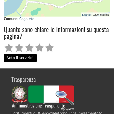
Leaflet
| OSM Mapnik
Comune:
Cogoleto
Quanto sono chiare le informazioni su questa
pagina?
Vota il servizio!
Trasparenza
I dati aperti di #GenovaMetropoli che implementato