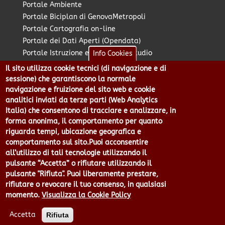
Portale Ambiente
Portale Biciplan di GenovaMetropoli
Portale Cartografia on-line
Portale dei Dati Aperti (Opendata)
Portale Istruzione e Diritto allo Studio
Info Cookies
Portale Marketing Territoriale
Il sito utilizza cookie tecnici (di navigazione e di
Portale Piano Strategico Metropolitano
sessione) che garantiscono la normale
Portale PUMS di GenovaMetropoli
navigazione e fruizione del sito web e cookie
analitici inviati da terze parti (Web Analytics
Portale Stazione Unica Appaltante
Italia) che consentono di tracciare e analizzare, in
Pratico: procedimenti e istanze online
forma anonima, il comportamento per quanto
riguarda tempi, ubicazione geografica e
comportamento sul sito.Puoi acconsentire
Città Metropolitana di Genova - Piazzale Mazzini 2 -16122 -
all’utilizzo di tali tecnologie utilizzando il
Genova | CF:80007350103 - P.Iva: 00949170104 | Codice IPA: cmge
pulsante “Accetta” o rifiutare utilizzando il
Centralino 010 54991 Fax 010 5499244 URP 010 5499456
pulsante "Rifiuta". Puoi liberamente prestare,
Num.Verde 800 509420 | P.E.C.:
rifiutare o revocare il tuo consenso, in qualsiasi
pec@cert.cittametropolitana.genova.it
momento.
Visualizza la Cookie Policy
Privacy
|
Tecnologie e Accessibilità
|
Note Legali
|
Contatti per il
sito Web
|
Statistiche
|
area riservata
Accetta
Rifiuta