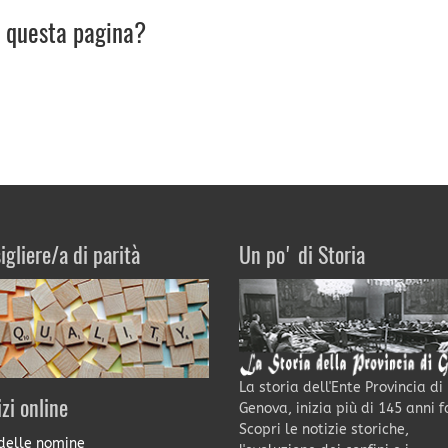
u questa pagina?
igliere/a di parità
Un po' di Storia
La storia dell'Ente Provincia di
izi online
Genova, inizia più di 145 anni f
Scopri le notizie storiche,
delle nomine