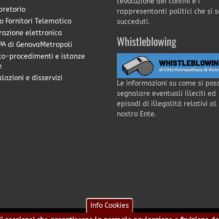
l'evoluzione dei confini e i
pretorio
rappresentanti politici che si 
o Fornitori Telematico
succeduti.
razione elettronica
Whistleblowing
A di GenovaMetropoli
co-procedimenti e istanze
e
lazioni e disservizi
Le informazioni su come si pos
segnalare eventuali illeciti ed
episodi di illegalità relativi al
nostro Ente.
Info Cookies