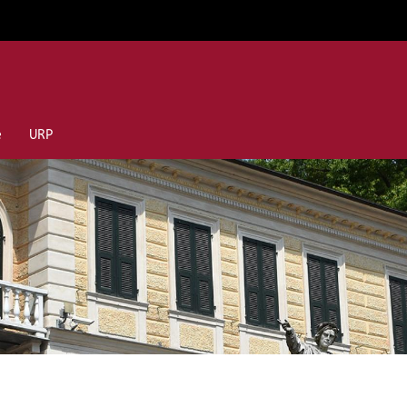
e
URP