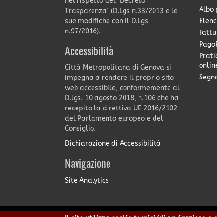
nel rispetto del "Decreto
Albo 
Trasparenza", (D.Lgs n.33/2013 e le
Elenc
sue modifiche con il D.Lgs
n.97/2016).
Fattu
PagoP
Accessibilità
Prati
onlin
Città Metropolitana di Genova si
Segna
impegna a rendere il proprio sito
web accessibile, conformemente al
D.lgs. 10 agosto 2018, n.106 che ha
recepito la direttiva UE 2016/2102
del Parlamento europeo e del
Consiglio.
Dichiarazione di Accessibilità
Navigazione
Site Analytics