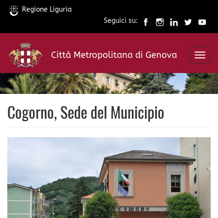
Regione Liguria
Seguici su:
Salta
al
Città Metropolitana di Genova
contenuto
Toggl
principale
navig
Cogorno, Sede del Municipio