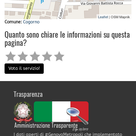
Leaflet
| OSM Mapnik
Comune:
Cogorno
Quanto sono chiare le informazioni su questa
pagina?
Vota il servizio!
Trasparenza
I dati aperti di #GenovaMetropoli che implementato