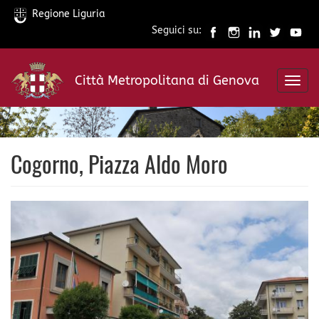
Regione Liguria
Seguici su:
Salta
al
Città Metropolitana di Genova
contenuto
Toggl
principale
navig
Cogorno, Piazza Aldo Moro