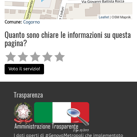
Leaflet
| OSM Mapnik
Comune:
Cogorno
Quanto sono chiare le informazioni su questa
pagina?
Vota il servizio!
Trasparenza
I dati aperti di #GenovaMetropoli che implementato