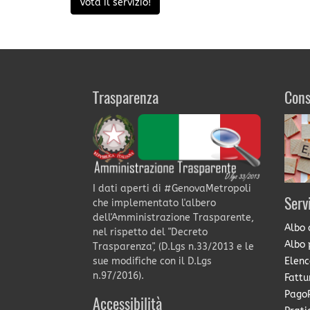
Vota il servizio!
Trasparenza
Cons
I dati aperti di #GenovaMetropoli
Serv
che implementato l'albero
dell'Amministrazione Trasparente,
Albo 
nel rispetto del "Decreto
Albo 
Trasparenza", (D.Lgs n.33/2013 e le
Elenc
sue modifiche con il D.Lgs
n.97/2016).
Fattu
PagoP
Accessibilità