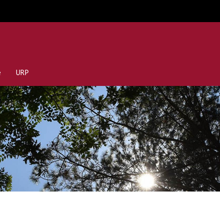
e
URP