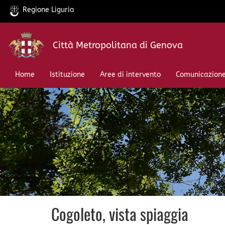
Regione Liguria
Salta
Città Metropolitana di Genova
al
contenuto
principale
Home
Istituzione
Aree di intervento
Comunicazion
Cogoleto, vista spiaggia