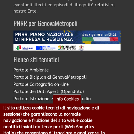
eventuali illeciti ed episodi di illegalità relativi al
nostro Ente.
PNRR per GenovaMetropoli
Elenco siti tematici
Portale Ambiente
Portale Biciplan di GenovaMetropoli
Portale Cartografia on-line
Portale dei Dati Aperti (Opendata)
Portale Istruzione e Diritto allo Studio
Info Cookies
Portale Marketing Territoriale
Il sito utilizza cookie tecnici (di navigazione e di
Portale Piano Strategico Metropolitano
sessione) che garantiscono la normale
Portale PUMS di GenovaMetropoli
navigazione e fruizione del sito web e cookie
analitici inviati da terze parti (Web Analytics
Portale Stazione Unica Appaltante
Italia) che consentono di tracciare e analizzare, in