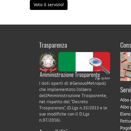
Vota il servizio!
Trasparenza
Cons
I dati aperti di #GenovaMetropoli
Serv
che implementato l'albero
dell'Amministrazione Trasparente,
Albo 
nel rispetto del "Decreto
Albo 
Trasparenza", (D.Lgs n.33/2013 e le
Elenc
sue modifiche con il D.Lgs
n.97/2016).
Fattu
PagoP