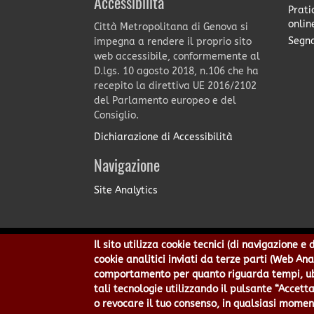
Accessibilità
Prati
onlin
Città Metropolitana di Genova si
Segna
impegna a rendere il proprio sito
web accessibile, conformemente al
D.lgs. 10 agosto 2018, n.106 che ha
recepito la direttiva UE 2016/2102
del Parlamento europeo e del
Consiglio.
Dichiarazione di Accessibilità
Navigazione
Site Analytics
Il sito utilizza cookie tecnici (di navigazione 
Città Metropolitana di Genov
cookie analitici inviati da terze parti (Web An
Centralino 010 54991 Fax 010
comportamento per quanto riguarda tempi, ubic
Privacy
|
Tecnolog
tali tecnologie utilizzando il pulsante “Accetta
o revocare il tuo consenso, in qualsiasi momen