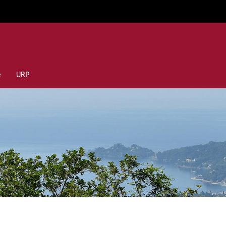
e
URP