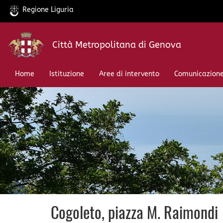
Regione Liguria
Salta
Città Metropolitana di Genova
al
contenuto
principale
Home
Istituzione
Aree di intervento
Comunicazion
Cogoleto, piazza M. Raimondi