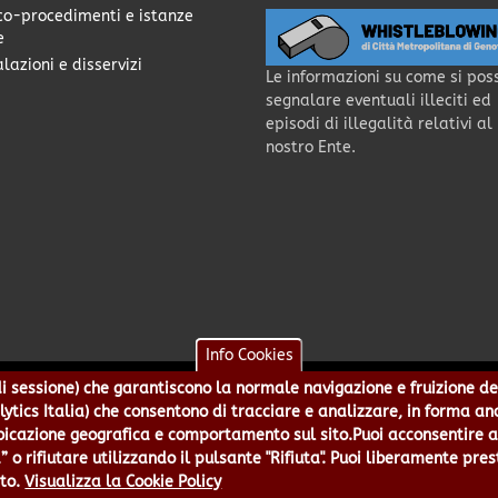
co-procedimenti e istanze
e
lazioni e disservizi
Le informazioni su come si pos
segnalare eventuali illeciti ed
episodi di illegalità relativi al
nostro Ente.
Info Cookies
e di sessione) che garantiscono la normale navigazione e fruizione de
a - Piazzale Mazzini 2 -16122 - Genova | CF:80007350103 - P.Iva: 0
alytics Italia) che consentono di tracciare e analizzare, in forma an
 5499244 URP 010 5499456 Num.Verde 800 509420 | P.E.C.:
pec@cert.
azione geografica e comportamento sul sito.Puoi acconsentire all
ie e Accessibilità
|
Note Legali
|
Contatti per il sito Web
|
Statistic
” o rifiutare utilizzando il pulsante "Rifiuta". Puoi liberamente pres
to.
Visualizza la Cookie Policy