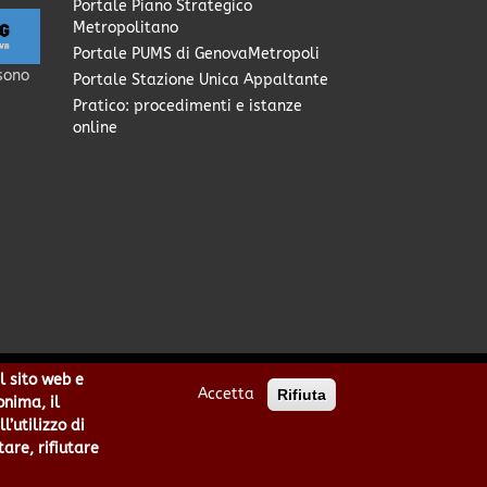
Portale Piano Strategico
Metropolitano
Portale PUMS di GenovaMetropoli
sono
Portale Stazione Unica Appaltante
Pratico: procedimenti e istanze
online
l sito web e
Accetta
Rifiuta
0949170104 | Codice IPA: cmge
onima, il
cittametropolitana.genova.it
’utilizzo di
he
|
area riservata
tare, rifiutare