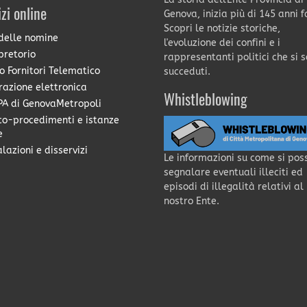
izi online
Genova, inizia più di 145 anni f
Scopri le notizie storiche,
delle nomine
l'evoluzione dei confini e i
pretorio
rappresentanti politici che si 
o Fornitori Telematico
succeduti.
razione elettronica
Whistleblowing
A di GenovaMetropoli
co-procedimenti e istanze
e
lazioni e disservizi
Le informazioni su come si pos
segnalare eventuali illeciti ed
episodi di illegalità relativi al
nostro Ente.