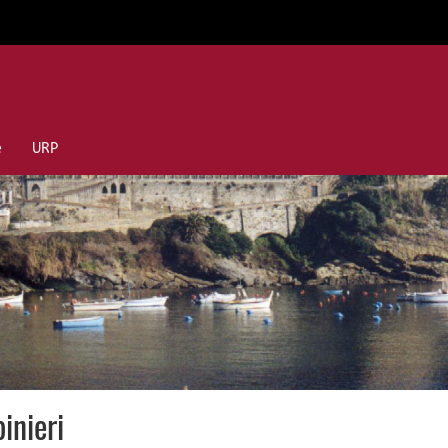
e
URP
inieri