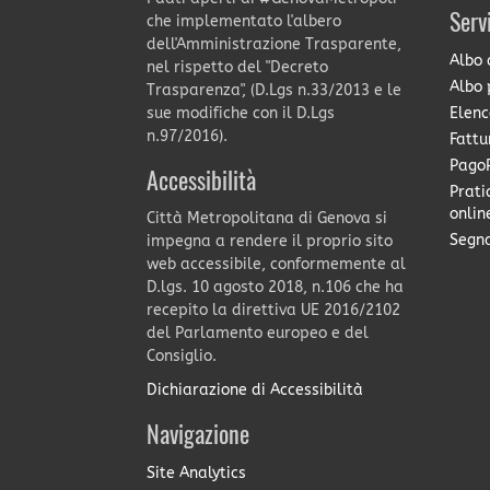
Serv
che implementato l'albero
dell'Amministrazione Trasparente,
Albo 
nel rispetto del "Decreto
Albo 
Trasparenza", (D.Lgs n.33/2013 e le
Elenc
sue modifiche con il D.Lgs
n.97/2016).
Fattu
PagoP
Accessibilità
Prati
onlin
Città Metropolitana di Genova si
Segna
impegna a rendere il proprio sito
web accessibile, conformemente al
D.lgs. 10 agosto 2018, n.106 che ha
recepito la direttiva UE 2016/2102
del Parlamento europeo e del
Consiglio.
Dichiarazione di Accessibilità
Navigazione
Site Analytics