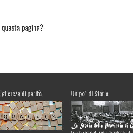
u questa pagina?
igliere/a di parità
Un po' di Storia
La storia dell'Ente Provincia di