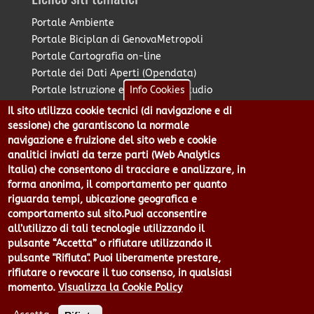
Portale Ambiente
Portale Biciplan di GenovaMetropoli
Portale Cartografia on-line
Portale dei Dati Aperti (Opendata)
Portale Istruzione e Diritto allo Studio
Info Cookies
Portale Marketing Territoriale
Il sito utilizza cookie tecnici (di navigazione e di
Portale Piano Strategico Metropolitano
sessione) che garantiscono la normale
Portale PUMS di GenovaMetropoli
navigazione e fruizione del sito web e cookie
analitici inviati da terze parti (Web Analytics
Portale Stazione Unica Appaltante
Italia) che consentono di tracciare e analizzare, in
Pratico: procedimenti e istanze online
forma anonima, il comportamento per quanto
riguarda tempi, ubicazione geografica e
comportamento sul sito.Puoi acconsentire
Città Metropolitana di Genova - Piazzale Mazzini 2 -16122 -
all’utilizzo di tali tecnologie utilizzando il
Genova | CF:80007350103 - P.Iva: 00949170104 | Codice IPA: cmge
pulsante “Accetta” o rifiutare utilizzando il
Centralino 010 54991 Fax 010 5499244 URP 010 5499456
pulsante "Rifiuta". Puoi liberamente prestare,
Num.Verde 800 509420 | P.E.C.:
rifiutare o revocare il tuo consenso, in qualsiasi
pec@cert.cittametropolitana.genova.it
momento.
Visualizza la Cookie Policy
Privacy
|
Tecnologie e Accessibilità
|
Note Legali
|
Contatti per il
sito Web
|
Statistiche
|
area riservata