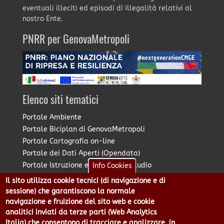
eventuali illeciti ed episodi di illegalità relativi al
nostro Ente.
PNRR per GenovaMetropoli
Elenco siti tematici
Portale Ambiente
Portale Biciplan di GenovaMetropoli
Portale Cartografia on-line
Portale dei Dati Aperti (Opendata)
Portale Istruzione e Diritto allo Studio
Info Cookies
Portale Marketing Territoriale
Il sito utilizza cookie tecnici (di navigazione e di
Portale Piano Strategico Metropolitano
sessione) che garantiscono la normale
Portale PUMS di GenovaMetropoli
navigazione e fruizione del sito web e cookie
analitici inviati da terze parti (Web Analytics
Portale Stazione Unica Appaltante
Italia) che consentono di tracciare e analizzare, in