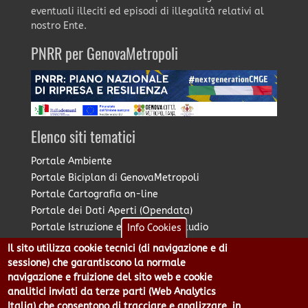
eventuali illeciti ed episodi di illegalità relativi al
nostro Ente.
PNRR per GenovaMetropoli
Elenco siti tematici
Portale Ambiente
Portale Biciplan di GenovaMetropoli
Portale Cartografia on-line
Portale dei Dati Aperti (Opendata)
Portale Istruzione e Diritto allo Studio
Info Cookies
Portale Marketing Territoriale
Il sito utilizza cookie tecnici (di navigazione e di
Portale Piano Strategico Metropolitano
sessione) che garantiscono la normale
Portale PUMS di GenovaMetropoli
navigazione e fruizione del sito web e cookie
analitici inviati da terze parti (Web Analytics
Portale Stazione Unica Appaltante
Italia) che consentono di tracciare e analizzare, in