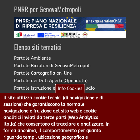
PNRR per GenovaMetropoli
Elenco siti tematici
Portale Ambiente
Portale Biciplan di GenovaMetropoli
Portale Cartografia on-line
Portale dei Dati Aperti (Opendata)
Portale Istruzione e Diritto allo Studio
Info Cookies
Portale Marketing Territoriale
Il sito utilizza cookie tecnici (di navigazione e di
Portale Piano Strategico Metropolitano
sessione) che garantiscono la normale
Portale PUMS di GenovaMetropoli
navigazione e fruizione del sito web e cookie
analitici inviati da terze parti (Web Analytics
Portale Stazione Unica Appaltante
Italia) che consentono di tracciare e analizzare, in
Pratico: procedimenti e istanze online
forma anonima, il comportamento per quanto
riguarda tempi, ubicazione geografica e