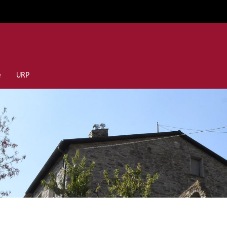
e
URP