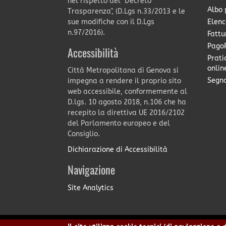
nel rispetto del "Decreto
Albo 
Trasparenza", (D.Lgs n.33/2013 e le
Elenc
sue modifiche con il D.Lgs
n.97/2016).
Fattu
PagoP
Accessibilità
Prati
onlin
Città Metropolitana di Genova si
Segna
impegna a rendere il proprio sito
web accessibile, conformemente al
D.lgs. 10 agosto 2018, n.106 che ha
recepito la direttiva UE 2016/2102
del Parlamento europeo e del
Consiglio.
Dichiarazione di Accessibilità
Navigazione
Site Analytics