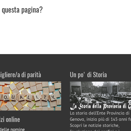
u questa pagina?
igliere/a di parità
Un po' di Storia
La storia dell'Ente Provincia di
izi online
Genova, inizia più di 145 anni f
Scopri le notizie storiche,
delle nomine