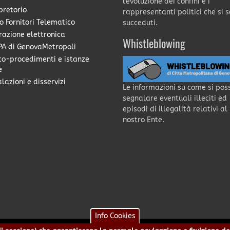
l'evoluzione dei confini e i
pretorio
rappresentanti politici che si 
o Fornitori Telematico
succeduti.
razione elettronica
Whistleblowing
A di GenovaMetropoli
co-procedimenti e istanze
e
lazioni e disservizi
Le informazioni su come si pos
segnalare eventuali illeciti ed
episodi di illegalità relativi al
nostro Ente.
Info Cookies