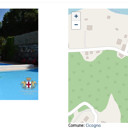
+
−
Comune:
Cicagna