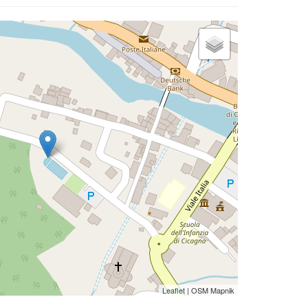
Leaflet
| OSM Mapnik