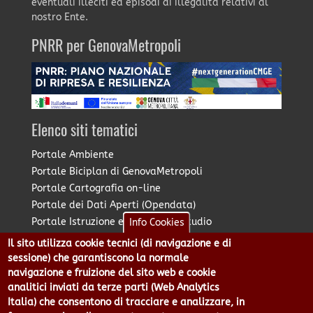
eventuali illeciti ed episodi di illegalità relativi al
nostro Ente.
PNRR per GenovaMetropoli
Elenco siti tematici
Portale Ambiente
Portale Biciplan di GenovaMetropoli
Portale Cartografia on-line
Portale dei Dati Aperti (Opendata)
Portale Istruzione e Diritto allo Studio
Info Cookies
Portale Marketing Territoriale
Il sito utilizza cookie tecnici (di navigazione e di
Portale Piano Strategico Metropolitano
sessione) che garantiscono la normale
Portale PUMS di GenovaMetropoli
navigazione e fruizione del sito web e cookie
analitici inviati da terze parti (Web Analytics
Portale Stazione Unica Appaltante
Italia) che consentono di tracciare e analizzare, in
Pratico: procedimenti e istanze online