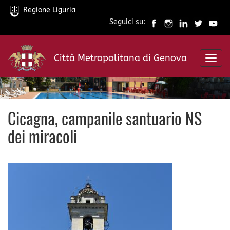
Regione Liguria
Seguici su:
Salta
al
Città Metropolitana di Genova
contenuto
Toggl
principale
navig
Cicagna, campanile santuario NS
dei miracoli