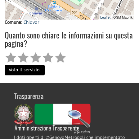
Leaflet
| OSM Mapnik
Comune:
Chiavari
Quanto sono chiare le informazioni su questa
pagina?
Vota il servizio!
Trasparenza
I dati aperti di #GenovaMetropoli che implementato