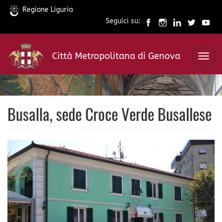
Regione Liguria
Seguici su:
Salta
al
Città Metropolitana di Genova
contenuto
Toggl
principale
navig
Busalla, sede Croce Verde Busallese