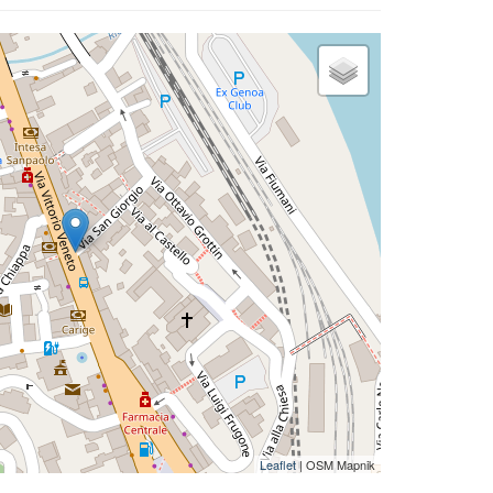
Leaflet
| OSM Mapnik