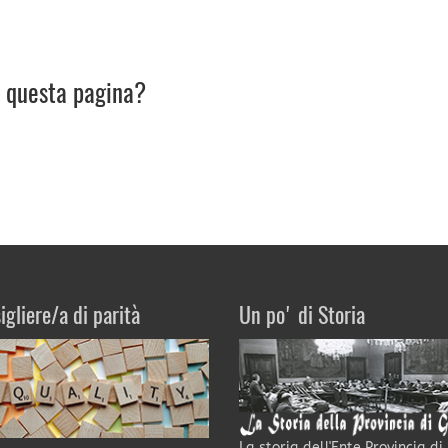
u questa pagina?
igliere/a di parità
Un po' di Storia
La storia dell'Ente Provincia di