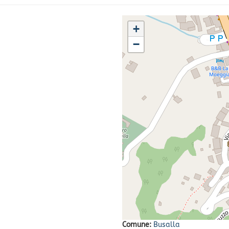
+
−
Comune:
Busalla