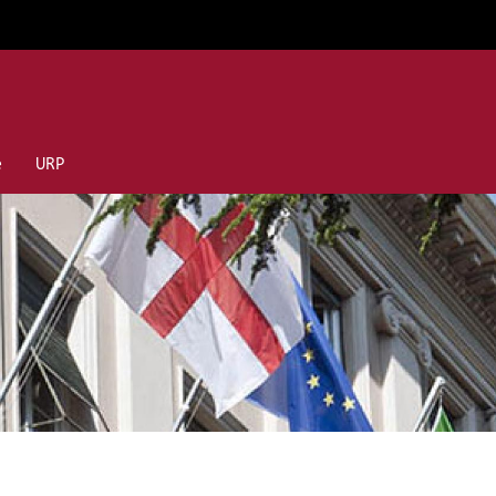
e
URP