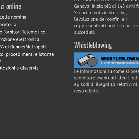
izi online
Genova, inizia più di 145 anni f
Scopri le notizie storiche,
delle nomine
l'evoluzione dei confini e i
pretorio
rappresentanti politici che si 
o Fornitori Telematico
succeduti.
razione elettronica
Whistleblowing
A di GenovaMetropoli
co-procedimenti e istanze
e
lazioni e disservizi
Le informazioni su come si pos
segnalare eventuali illeciti ed
episodi di illegalità relativi al
nostro Ente.