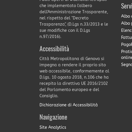
Serv
che implementato l'albero
dell'Amministrazione Trasparente,
Albo 
nel rispetto del "Decreto
Albo 
Trasparenza", (D.Lgs n.33/2013 e le
Elenc
sue modifiche con il D.Lgs
n.97/2016).
Fattu
PagoP
Accessibilità
Prati
onlin
Città Metropolitana di Genova si
Segna
impegna a rendere il proprio sito
web accessibile, conformemente al
D.lgs. 10 agosto 2018, n.106 che ha
recepito la direttiva UE 2016/2102
del Parlamento europeo e del
Consiglio.
Dichiarazione di Accessibilità
Navigazione
Site Analytics