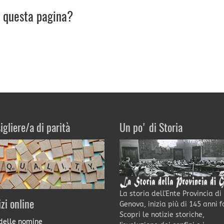
u questa pagina?
igliere/a di parità
Un po' di Storia
La storia dell'Ente Provincia di
izi online
Genova, inizia più di 145 anni f
Scopri le notizie storiche,
delle nomine