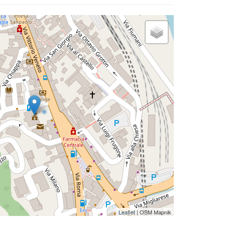
Leaflet
| OSM Mapnik