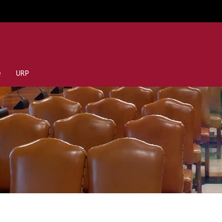
e
URP