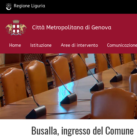
Regione Liguria
Salta
Città Metropolitana di Genova
al
contenuto
principale
Home
Istituzione
Aree di intervento
Comunicazion
Busalla, ingresso del Comune