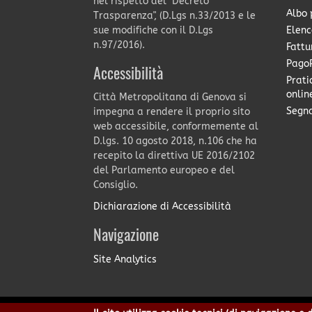
nel rispetto del "Decreto
Albo 
Trasparenza", (D.Lgs n.33/2013 e le
Elenc
sue modifiche con il D.Lgs
n.97/2016).
Fattu
PagoP
Accessibilità
Prati
onlin
Città Metropolitana di Genova si
Segna
impegna a rendere il proprio sito
web accessibile, conformemente al
D.lgs. 10 agosto 2018, n.106 che ha
recepito la direttiva UE 2016/2102
del Parlamento europeo e del
Consiglio.
Dichiarazione di Accessibilità
Navigazione
Site Analytics