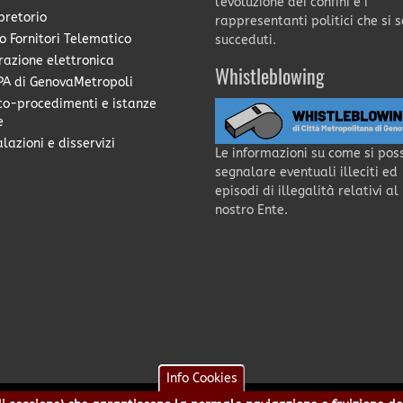
l'evoluzione dei confini e i
pretorio
rappresentanti politici che si 
o Fornitori Telematico
succeduti.
razione elettronica
Whistleblowing
A di GenovaMetropoli
co-procedimenti e istanze
e
lazioni e disservizi
Le informazioni su come si pos
segnalare eventuali illeciti ed
episodi di illegalità relativi al
nostro Ente.
Info Cookies