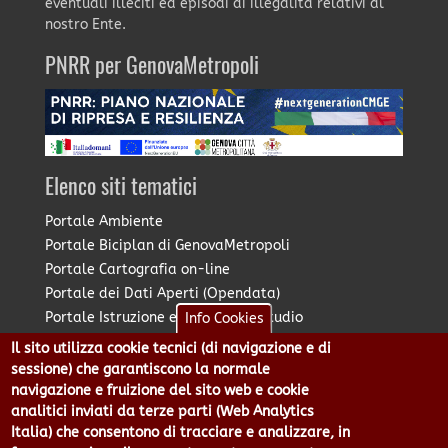
eventuali illeciti ed episodi di illegalità relativi al
nostro Ente.
PNRR per GenovaMetropoli
Elenco siti tematici
Portale Ambiente
Portale Biciplan di GenovaMetropoli
Portale Cartografia on-line
Portale dei Dati Aperti (Opendata)
Portale Istruzione e Diritto allo Studio
Info Cookies
Portale Marketing Territoriale
Il sito utilizza cookie tecnici (di navigazione e di
Portale Piano Strategico Metropolitano
sessione) che garantiscono la normale
Portale PUMS di GenovaMetropoli
navigazione e fruizione del sito web e cookie
analitici inviati da terze parti (Web Analytics
Portale Stazione Unica Appaltante
Italia) che consentono di tracciare e analizzare, in
Pratico: procedimenti e istanze online