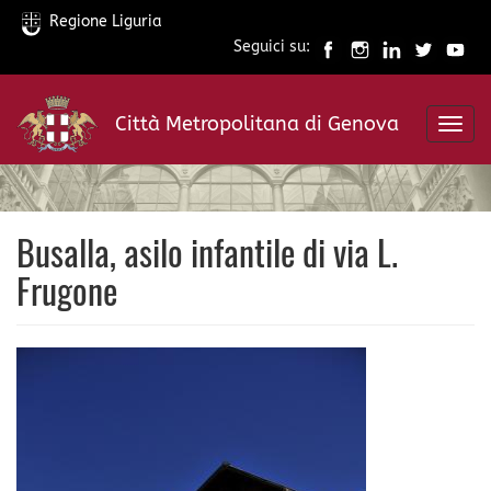
Regione Liguria
Seguici su:
Salta
al
Città Metropolitana di Genova
contenuto
Toggl
principale
navig
Busalla, asilo infantile di via L.
Frugone