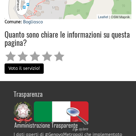
Leaflet
| OSM Mapnik
Comune:
Bogliasco
Quanto sono chiare le informazioni su questa
pagina?
Vota il servizio!
Trasparenza
I dati aperti di #GenovaMetropoli che implementato