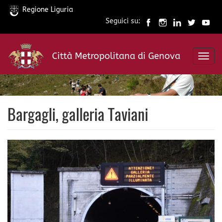
Regione Liguria
Seguici su:
Salta
al
Città Metropolitana di Genova
contenuto
Toggl
principale
navig
Bargagli, galleria Taviani