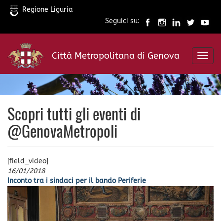
Regione Liguria
Seguici su:
Salta
al
Città Metropolitana di Genova
contenuto
Toggl
principale
navig
Scopri tutti gli eventi di
@GenovaMetropoli
[field_video]
16/01/2018
Inconto tra i sindaci per il bando Periferie