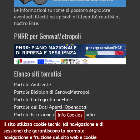
Le informazioni su come si possono segnalare
eventuali illeciti ed episodi di illegalità relativi al
nostro Ente.
PNRR per GenovaMetropoli
Elenco siti tematici
Portale Ambiente
Portale Biciplan di GenovaMetropoli
Portale Cartografia on-line
Portale dei Dati Aperti (Opendata)
Portale Istruzione e Diritto allo Studio
Info Cookies
Portale Marketing Territoriale
Il sito utilizza cookie tecnici (di navigazione e di
Portale Piano Strategico Metropolitano
sessione) che garantiscono la normale
Portale PUMS di GenovaMetropoli
navigazione e fruizione del sito web e cookie