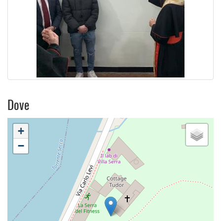
Dove
+
−