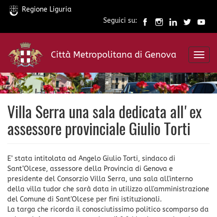
Regione Liguria
Seguici su:
Salta
al
Città Metropolitana di Genova
contenuto
Toggl
principale
navig
Villa Serra una sala dedicata all'ex
assessore provinciale Giulio Torti
E’ stata intitolata ad Angelo Giulio Torti, sindaco di
Sant’Olcese, assessore della Provincia di Genova e
presidente del Consorzio Villa Serra, una sala all'interno
della villa tudor che sarà data in utilizzo all'amministrazione
del Comune di Sant'Olcese per fini istituzionali.
La targa che ricorda il conosciutissimo politico scomparso da