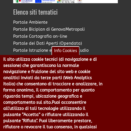
Elenco siti tematici
Portale Ambiente
Portale Biciplan di GenovaMetropoli
Portale Cartografia on-line
Portale dei Dati Aperti (Opendata)
Portale Istruzione e Diritto allo Studio
Info Cookies
Portale Marketing Territoriale
Il sito utilizza cookie tecnici (di navigazione e di
Portale Piano Strategico Metropolitano
sessione) che garantiscono la normale
Portale PUMS di GenovaMetropoli
navigazione e fruizione del sito web e cookie
analitici inviati da terze parti (Web Analytics
Portale Stazione Unica Appaltante
Italia) che consentono di tracciare e analizzare, in
Pratico: procedimenti e istanze online
forma anonima, il comportamento per quanto
riguarda tempi, ubicazione geografica e
comportamento sul sito.Puoi acconsentire
Città Metropolitana di Genova - Piazzale Mazzini 2 -16122 -
all’utilizzo di tali tecnologie utilizzando il
Genova | CF:80007350103 - P.Iva: 00949170104 | Codice IPA: cmge
pulsante “Accetta” o rifiutare utilizzando il
Centralino 010 54991 Fax 010 5499244 URP 010 5499456
pulsante "Rifiuta". Puoi liberamente prestare,
Num.Verde 800 509420 | P.E.C.:
rifiutare o revocare il tuo consenso, in qualsiasi
pec@cert.cittametropolitana.genova.it