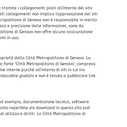
tramite i collegamenti posti all'interno del sito
esti collegamenti non implica l'approvazione dei siti
Metropolitana di Genova non è responsabile in merito
ezza e precisione delle informazioni, sono da
ropolitana di Genova non offre alcuna assicurazione
emi in uso.
i proprietà della Città Metropolitana di Genova. La
la fonte "Città Metropolitana di Genova", compreso
ne interne purché all’interno di siti in cui sia
nsindacabile giudizio e non è tenuto a pubblicare link
, ad esempio, documentazione tecnica, software
uanto reperibile via download in questo sito può
di utilizzo e diritti. La Città Metropolitana di