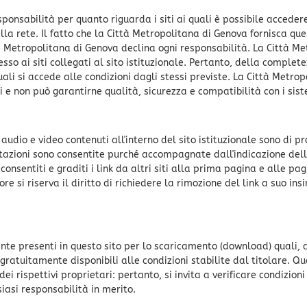
onsabilità per quanto riguarda i siti ai quali è possibile accedere 
ella rete. Il fatto che la Città Metropolitana di Genova fornisca qu
ittà Metropolitana di Genova declina ogni responsabilità. La Città 
esso ai siti collegati al sito istituzionale. Pertanto, della complet
i quali si accede alle condizioni dagli stessi previste. La Città Met
 e non può garantirne qualità, sicurezza e compatibilità con i sist
e in audio e video contenuti all'interno del sito istituzionale sono d
citazioni sono consentite purché accompagnate dall'indicazione del
consentiti e graditi i link da altri siti alla prima pagina e alle pagi
tore si riserva il diritto di richiedere la rimozione del link a suo i
nte presenti in questo sito per lo scaricamento (download) quali
gratuitamente disponibili alle condizioni stabilite dal titolare. Q
ei rispettivi proprietari: pertanto, si invita a verificare condizioni 
iasi responsabilità in merito.