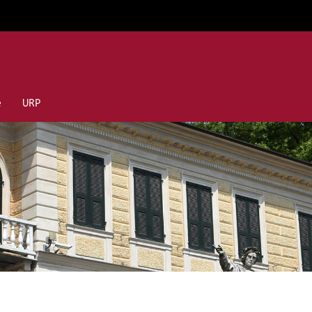
e
URP