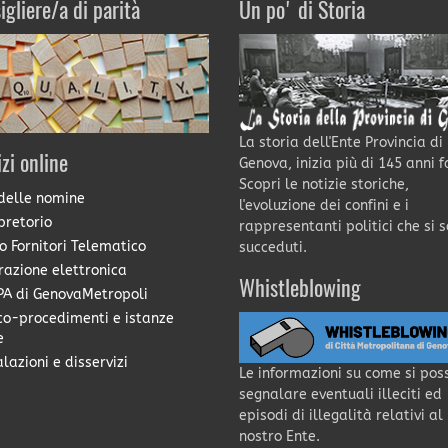
igliere/a di parità
Un po' di Storia
La storia dell'Ente Provincia di
izi online
Genova, inizia più di 145 anni f
Scopri le notizie storiche,
delle nomine
l'evoluzione dei confini e i
pretorio
rappresentanti politici che si 
o Fornitori Telematico
succeduti.
razione elettronica
Whistleblowing
A di GenovaMetropoli
co-procedimenti e istanze
e
lazioni e disservizi
Le informazioni su come si pos
segnalare eventuali illeciti ed
episodi di illegalità relativi al
nostro Ente.