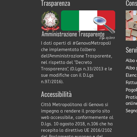
Trasparenza
Cons
I dati aperti di #GenovaMetropoli
Serv
che implementato l'albero
dell'Amministrazione Trasparente,
Albo 
nel rispetto del "Decreto
Albo 
Trasparenza", (D.Lgs n.33/2013 e le
Elenc
sue modifiche con il D.Lgs
n.97/2016).
Fattu
PagoP
Accessibilità
Prati
onlin
Città Metropolitana di Genova si
Segna
impegna a rendere il proprio sito
web accessibile, conformemente al
D.lgs. 10 agosto 2018, n.106 che ha
recepito la direttiva UE 2016/2102
del Parlamento europeo e del