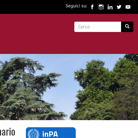
Seguici su:
Form
di
Cerca
ricerca
nario