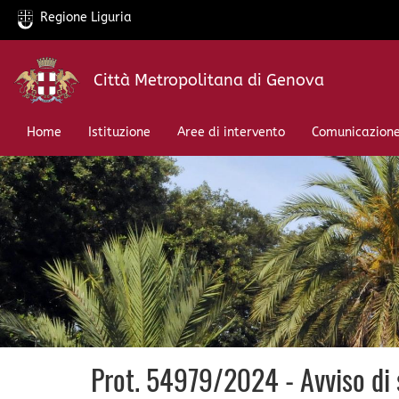
Regione Liguria
Salta
Città Metropolitana di Genova
al
contenuto
principale
Home
Istituzione
Aree di intervento
Comunicazion
Prot. 54979/2024 - Avviso di s