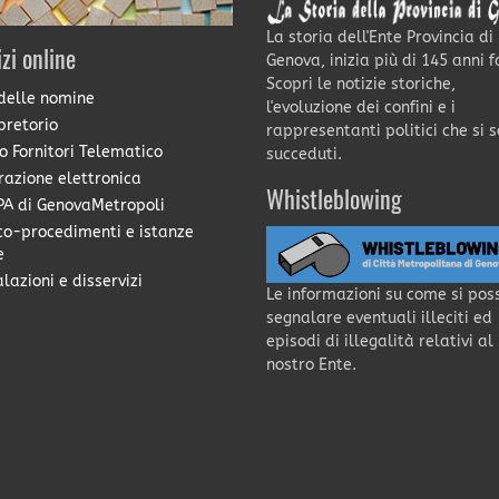
La storia dell'Ente Provincia di
izi online
Genova, inizia più di 145 anni f
Scopri le notizie storiche,
delle nomine
l'evoluzione dei confini e i
pretorio
rappresentanti politici che si 
o Fornitori Telematico
succeduti.
razione elettronica
Whistleblowing
A di GenovaMetropoli
co-procedimenti e istanze
e
lazioni e disservizi
Le informazioni su come si pos
segnalare eventuali illeciti ed
episodi di illegalità relativi al
nostro Ente.