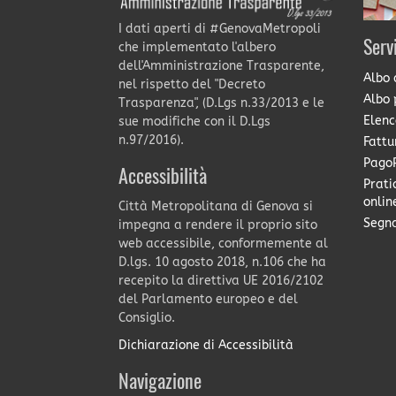
I dati aperti di #GenovaMetropoli
Serv
che implementato l'albero
dell'Amministrazione Trasparente,
Albo 
nel rispetto del "Decreto
Albo 
Trasparenza", (D.Lgs n.33/2013 e le
Elenc
sue modifiche con il D.Lgs
n.97/2016).
Fattu
PagoP
Accessibilità
Prati
onlin
Città Metropolitana di Genova si
Segna
impegna a rendere il proprio sito
web accessibile, conformemente al
D.lgs. 10 agosto 2018, n.106 che ha
recepito la direttiva UE 2016/2102
del Parlamento europeo e del
Consiglio.
Dichiarazione di Accessibilità
Navigazione