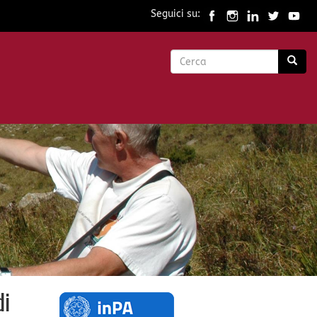
Seguici su:
Form
di
Cerca
ricerca
di