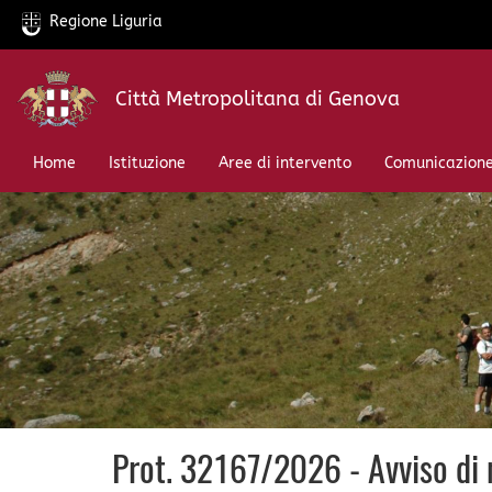
Regione Liguria
Salta
Città Metropolitana di Genova
al
contenuto
principale
Home
Istituzione
Aree di intervento
Comunicazion
Prot. 32167/2026 - Avviso di 