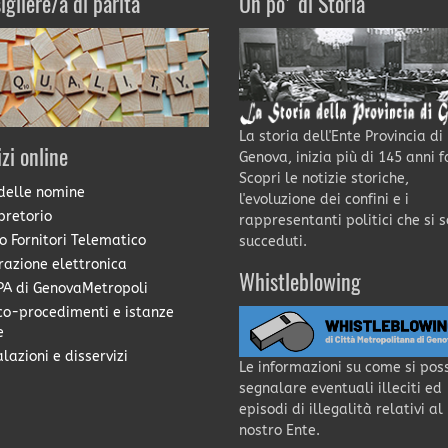
igliere/a di parità
Un po' di Storia
La storia dell'Ente Provincia di
izi online
Genova, inizia più di 145 anni f
Scopri le notizie storiche,
delle nomine
l'evoluzione dei confini e i
pretorio
rappresentanti politici che si 
o Fornitori Telematico
succeduti.
razione elettronica
Whistleblowing
A di GenovaMetropoli
co-procedimenti e istanze
e
lazioni e disservizi
Le informazioni su come si pos
segnalare eventuali illeciti ed
episodi di illegalità relativi al
nostro Ente.