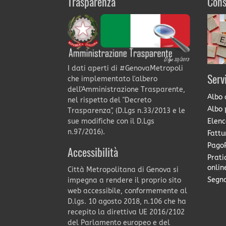
Trasparenza
Cons
I dati aperti di #GenovaMetropoli
Serv
che implementato l'albero
dell'Amministrazione Trasparente,
Albo 
nel rispetto del "Decreto
Albo 
Trasparenza", (D.Lgs n.33/2013 e le
Elenc
sue modifiche con il D.Lgs
n.97/2016).
Fattu
PagoP
Accessibilità
Prati
onlin
Città Metropolitana di Genova si
Segna
impegna a rendere il proprio sito
web accessibile, conformemente al
D.lgs. 10 agosto 2018, n.106 che ha
recepito la direttiva UE 2016/2102
del Parlamento europeo e del