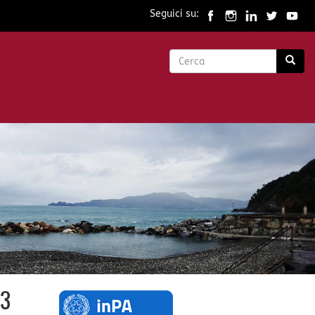
Seguici su:
Form
di
Cerca
ricerca
23