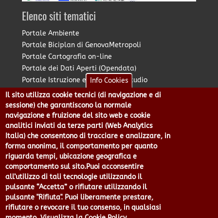
Elenco siti tematici
Portale Ambiente
Portale Biciplan di GenovaMetropoli
Portale Cartografia on-line
Portale dei Dati Aperti (Opendata)
Portale Istruzione e Diritto allo Studio
Info Cookies
Portale Marketing Territoriale
Il sito utilizza cookie tecnici (di navigazione e di
Portale Piano Strategico Metropolitano
sessione) che garantiscono la normale
Portale PUMS di GenovaMetropoli
navigazione e fruizione del sito web e cookie
analitici inviati da terze parti (Web Analytics
Portale Stazione Unica Appaltante
Italia) che consentono di tracciare e analizzare, in
Pratico: procedimenti e istanze online
forma anonima, il comportamento per quanto
riguarda tempi, ubicazione geografica e
comportamento sul sito.Puoi acconsentire
Città Metropolitana di Genova - Piazzale Mazzini 2 -16122 -
all’utilizzo di tali tecnologie utilizzando il
Genova | CF:80007350103 - P.Iva: 00949170104 | Codice IPA: cmge
pulsante “Accetta” o rifiutare utilizzando il
Centralino 010 54991 Fax 010 5499244 URP 010 5499456
pulsante "Rifiuta". Puoi liberamente prestare,
Num.Verde 800 509420 | P.E.C.:
rifiutare o revocare il tuo consenso, in qualsiasi
pec@cert.cittametropolitana.genova.it
momento.
Visualizza la Cookie Policy