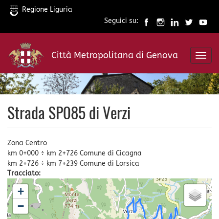
Regione Liguria
Seguici su:
Salta
al
Città Metropolitana di Genova
contenuto
Toggl
principale
navig
Strada SP085 di Verzi
Zona Centro
km 0+000 ÷ km 2+726 Comune di Cicagna
km 2+726 ÷ km 7+239 Comune di Lorsica
Tracciato:
+
−