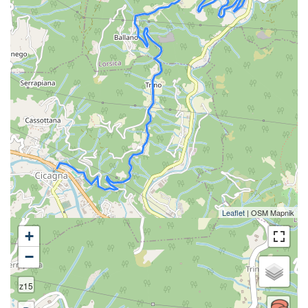
Leaflet
| OSM Mapnik
+
−
z15