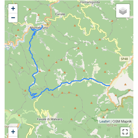
+
−
Leaflet
| OSM Mapnik
+