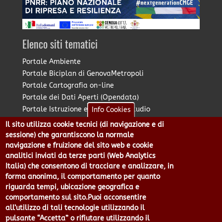
Elenco siti tematici
Portale Ambiente
Portale Biciplan di GenovaMetropoli
Portale Cartografia on-line
Portale dei Dati Aperti (Opendata)
Portale Istruzione e Diritto allo Studio
Info Cookies
Portale Marketing Territoriale
Il sito utilizza cookie tecnici (di navigazione e di
Portale Piano Strategico Metropolitano
sessione) che garantiscono la normale
Portale PUMS di GenovaMetropoli
navigazione e fruizione del sito web e cookie
analitici inviati da terze parti (Web Analytics
Portale Stazione Unica Appaltante
Italia) che consentono di tracciare e analizzare, in
Pratico: procedimenti e istanze online
forma anonima, il comportamento per quanto
riguarda tempi, ubicazione geografica e
comportamento sul sito.Puoi acconsentire
Città Metropolitana di Genova - Piazzale Mazzini 2 -16122 -
all’utilizzo di tali tecnologie utilizzando il
Genova | CF:80007350103 - P.Iva: 00949170104 | Codice IPA: cmge
pulsante “Accetta” o rifiutare utilizzando il