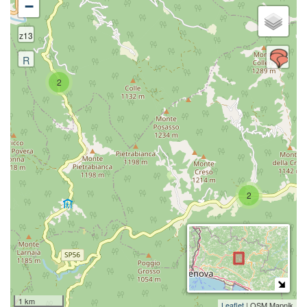
−
z13
R
2
2
1 km
Leaflet
| OSM Mapnik