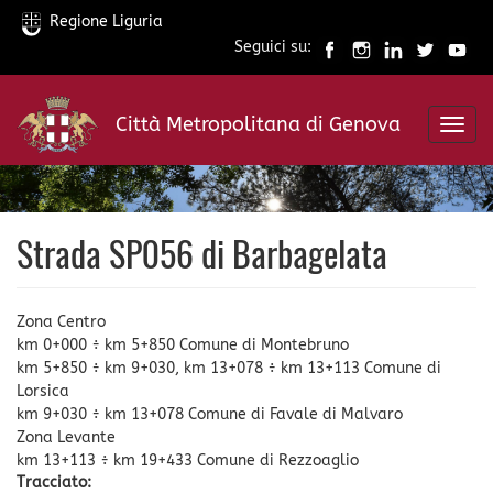
Regione Liguria
Seguici su:
Salta
al
Città Metropolitana di Genova
contenuto
Toggl
principale
navig
Strada SP056 di Barbagelata
Zona Centro
km 0+000 ÷ km 5+850 Comune di Montebruno
km 5+850 ÷ km 9+030, km 13+078 ÷ km 13+113 Comune di
Lorsica
km 9+030 ÷ km 13+078 Comune di Favale di Malvaro
Zona Levante
km 13+113 ÷ km 19+433 Comune di Rezzoaglio
Tracciato: