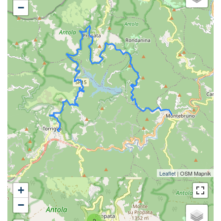
−
Leaflet
| OSM Mapnik
+
−
2