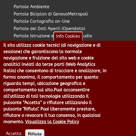
Portale Ambiente
Portale Biciplan di GenovaMetropoli
Portale Cartografia on-line
Portale dei Dati Aperti (Opendata)
Portale Istruzione e Diritto allo Studio
Info Cookies
Portale Marketing Territoriale
Il sito utilizza cookie tecnici (di navigazione e di
Portale Piano Strategico Metropolitano
sessione) che garantiscono la normale
Portale PUMS di GenovaMetropoli
navigazione e fruizione del sito web e cookie
analitici inviati da terze parti (Web Analytics
Portale Stazione Unica Appaltante
Italia) che consentono di tracciare e analizzare, in
Pratico: procedimenti e istanze online
forma anonima, il comportamento per quanto
riguarda tempi, ubicazione geografica e
comportamento sul sito.Puoi acconsentire
Città Metropolitana di Genova - Piazzale Mazzini 2 -16122 -
all’utilizzo di tali tecnologie utilizzando il
Genova | CF:80007350103 - P.Iva: 00949170104 | Codice IPA: cmge
pulsante “Accetta” o rifiutare utilizzando il
Centralino 010 54991 Fax 010 5499244 URP 010 5499456
pulsante "Rifiuta". Puoi liberamente prestare,
Num.Verde 800 509420 | P.E.C.:
rifiutare o revocare il tuo consenso, in qualsiasi
pec@cert.cittametropolitana.genova.it
momento.
Visualizza la Cookie Policy
Privacy
|
Tecnologie e Accessibilità
|
Note Legali
|
Contatti per il
sito Web
|
Statistiche
|
area riservata
Accetta
Rifiuta