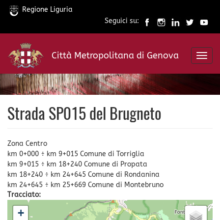
Regione Liguria
Seguici su:
Salta
al
Città Metropolitana di Genova
contenuto
Toggl
principale
navig
Strada SP015 del Brugneto
Zona Centro
km 0+000 ÷ km 9+015 Comune di Torriglia
km 9+015 ÷ km 18+240 Comune di Propata
km 18+240 ÷ km 24+645 Comune di Rondanina
km 24+645 ÷ km 25+669 Comune di Montebruno
Tracciato:
+