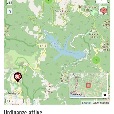
z13
R
2
1 km
Leaflet
| OSM Mapnik
Ordinanze attive